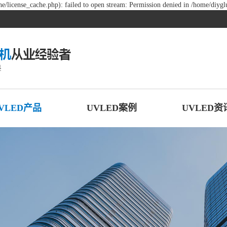
/license_cache.php): failed to open stream: Permission denied in /home/diyg
VLED产品
UVLED案例
UVLED资