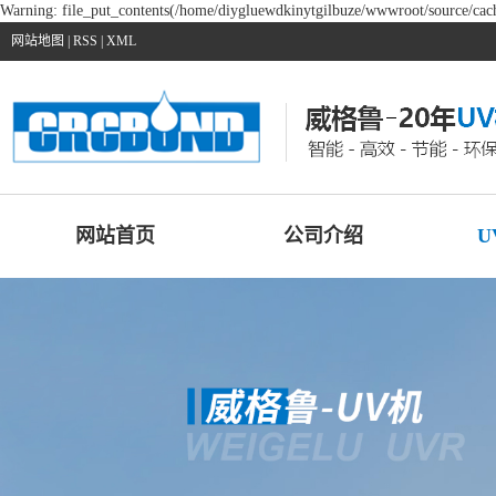
Warning: file_put_contents(/home/diygluewdkinytgilbuze/wwwroot/source/cache
网站地图
|
RSS
|
XML
网站首页
公司介绍
U