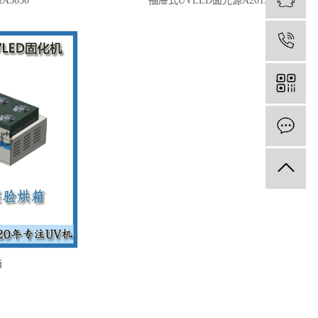
3030
抽屉式UVLED面光源A2015
1
箱