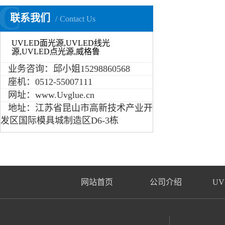
C
联系我们
Contact Us
UVLED面光源,UVLED线光
源,UVLED点光源,威格鲁
业务咨询：邱小姐15298860568
座机：0512-55007111
网址：www.Uvglue.cn
地址：江苏省昆山市高新技术产业开
发区国际模具城制造区D6-3栋
网站首页
公司介绍
UV